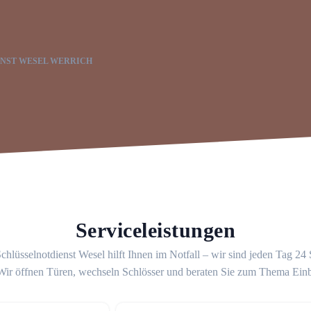
NST WESEL WERRICH
Serviceleistungen
chlüsselnotdienst Wesel hilft Ihnen im Notfall – wir sind jeden Tag 24
 Wir öffnen Türen, wechseln Schlösser und beraten Sie zum Thema Ein