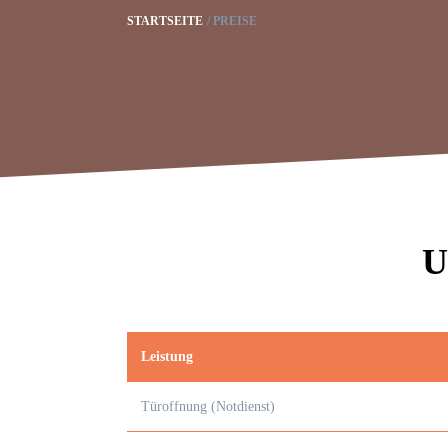
STARTSEITE
PREISE
U
Leistung
Türoffnung (Notdienst)